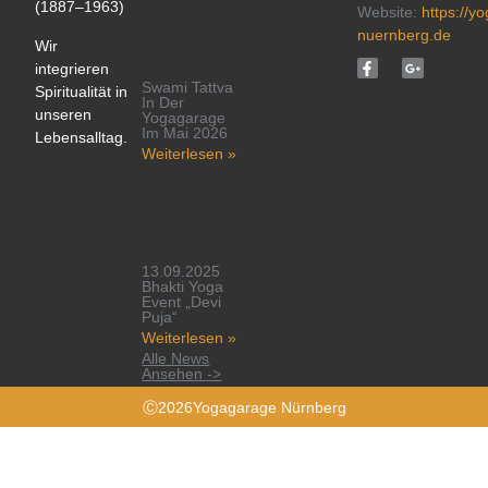
(1887–1963)
Website:
https://y
nuernberg.de
Wir
integrieren
Swami Tattva
Spiritualität in
In Der
unseren
Yogagarage
Im Mai 2026
Lebensalltag.
Weiterlesen »
13.09.2025
Bhakti Yoga
Event „Devi
Puja“
Weiterlesen »
Alle News
Ansehen ->
Ⓒ2026Yogagarage Nürnberg