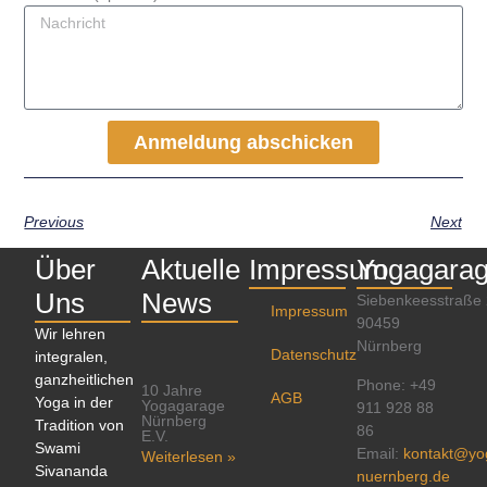
Anmeldung abschicken
Previous
Next
Über
Aktuelle
Impressum
Yogagara
Uns
News
Siebenkeesstraße
Impressum
90459
Wir lehren
Nürnberg
Datenschutz
integralen,
ganzheitlichen
Phone: +49
10 Jahre
AGB
Yoga in der
Yogagarage
911 928 88
Nürnberg
Tradition von
86
E.V.
Swami
Email:
kontakt@yo
Weiterlesen »
Sivananda
nuernberg.de