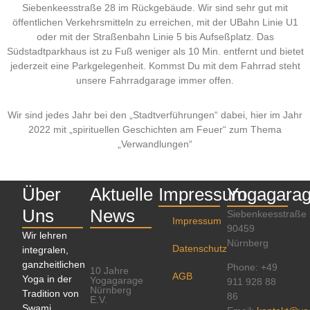
Siebenkeesstraße 28 im Rückgebäude. Wir sind sehr gut mit
öffentlichen Verkehrsmitteln zu erreichen, mit der UBahn Linie U1
oder mit der Straßenbahn Linie 5 bis Aufseßplatz. Das
Südstadtparkhaus ist zu Fuß weniger als 10 Min. entfernt und bietet
jederzeit eine Parkgelegenheit. Kommst Du mit dem Fahrrad steht
unsere Fahrradgarage immer offen.
Wir sind jedes Jahr bei den „Stadtverführungen“ dabei, hier im Jahr
2022 mit „spirituellen Geschichten am Feuer“ zum Thema
„Verwandlungen“
Über
Aktuelle
Impressum
Yogagara
Uns
News
Siebenkeesstraße
Impressum
90459
Wir lehren
Nürnberg
Datenschutz
integralen,
ganzheitlichen
Phone: +49
10 Jahre
AGB
Yoga in der
Yogagarage
911 928 88
Nürnberg
Tradition von
86
E.V.
Swami