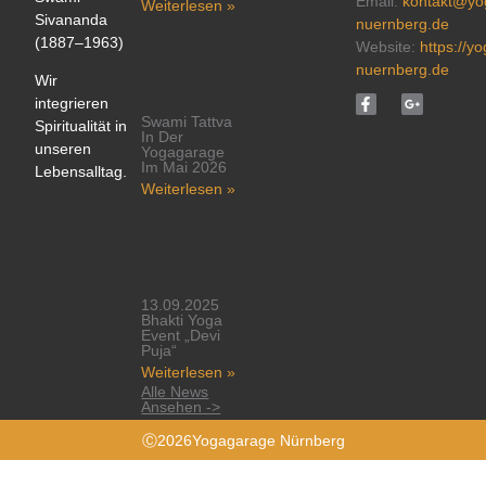
Email:
kontakt@yo
Weiterlesen »
Sivananda
nuernberg.de
(1887–1963)
Website:
https://y
nuernberg.de
Wir
integrieren
Swami Tattva
Spiritualität in
In Der
unseren
Yogagarage
Im Mai 2026
Lebensalltag.
Weiterlesen »
13.09.2025
Bhakti Yoga
Event „Devi
Puja“
Weiterlesen »
Alle News
Ansehen ->
Ⓒ2026Yogagarage Nürnberg