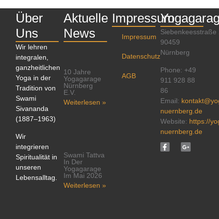
Über
Aktuelle
Impressum
Yogagara
Uns
News
Siebenkeesstraße
Impressum
90459
Wir lehren
Nürnberg
Datenschutz
integralen,
ganzheitlichen
Phone: +49
10 Jahre
AGB
Yoga in der
Yogagarage
911 928 88
Nürnberg
Tradition von
86
E.V.
Swami
Email:
kontakt@yo
Weiterlesen »
Sivananda
nuernberg.de
(1887–1963)
Website:
https://y
nuernberg.de
Wir
integrieren
Swami Tattva
Spiritualität in
In Der
unseren
Yogagarage
Im Mai 2026
Lebensalltag.
Weiterlesen »