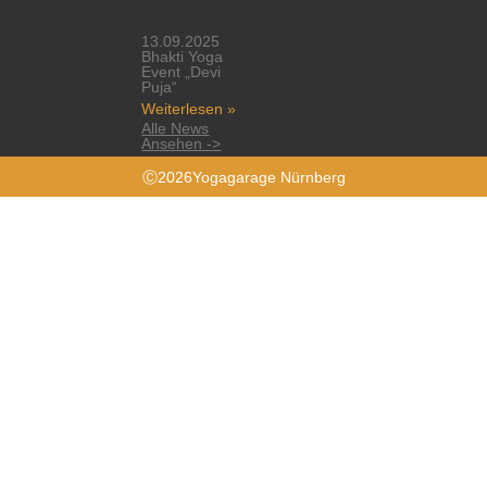
13.09.2025
Bhakti Yoga
Event „Devi
Puja“
Weiterlesen »
Alle News
Ansehen ->
Ⓒ2026Yogagarage Nürnberg