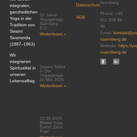
Nürnberg
Datenschutz
integralen,
ganzheitlichen
Phone: +49
10 Jahre
AGB
Yoga in der
Yogagarage
911 928 88
Nürnberg
Tradition von
86
E.V.
Swami
Email:
kontakt@yo
Weiterlesen »
Sivananda
nuernberg.de
(1887–1963)
Website:
https://y
nuernberg.de
Wir
integrieren
Swami Tattva
Spiritualität in
In Der
unseren
Yogagarage
Im Mai 2026
Lebensalltag.
Weiterlesen »
13.09.2025
Bhakti Yoga
Event „Devi
Puja“