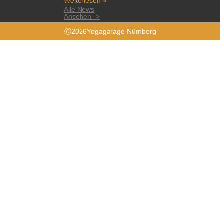
Weiterlesen »
Alle News
Ansehen ->
Ⓒ2026Yogagarage Nürnberg