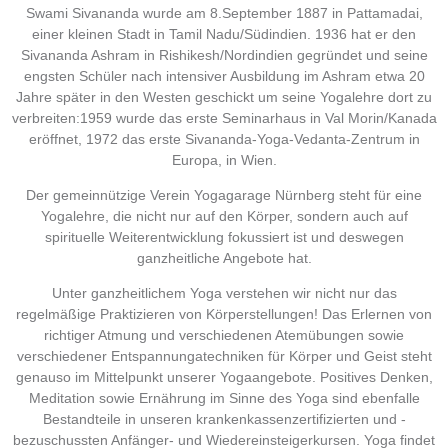
Swami Sivananda wurde am 8.September 1887 in Pattamadai,
einer kleinen Stadt in Tamil Nadu/Südindien. 1936 hat er den
Sivananda Ashram in Rishikesh/Nordindien gegründet und seine
engsten Schüler nach intensiver Ausbildung im Ashram etwa 20
Jahre später in den Westen geschickt um seine Yogalehre dort zu
verbreiten:1959 wurde das erste Seminarhaus in Val Morin/Kanada
eröffnet, 1972 das erste Sivananda-Yoga-Vedanta-Zentrum in
Europa, in Wien.
Der gemeinnützige Verein Yogagarage Nürnberg steht für eine
Yogalehre, die nicht nur auf den Körper, sondern auch auf
spirituelle Weiterentwicklung fokussiert ist und deswegen
ganzheitliche Angebote hat.
Unter ganzheitlichem Yoga verstehen wir nicht nur das
regelmäßige Praktizieren von Körperstellungen! Das Erlernen von
richtiger Atmung und verschiedenen Atemübungen sowie
verschiedener Entspannungatechniken für Körper und Geist steht
genauso im Mittelpunkt unserer Yogaangebote. Positives Denken,
Meditation sowie Ernährung im Sinne des Yoga sind ebenfalle
Bestandteile in unseren krankenkassenzertifizierten und -
bezuschussten Anfänger- und Wiedereinsteigerkursen. Yoga findet