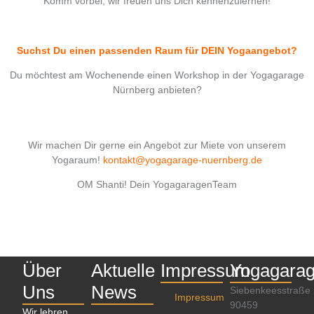
Komm vorbei, wir freuen uns Dich kennenzulernen!
Suchst Du einen passenden Raum für DEIN Yogaangebot?
Du möchtest am Wochenende einen Workshop in der Yogagarage
Nürnberg anbieten?
Wir machen Dir gerne ein Angebot zur Miete von unserem
Yogaraum!
kontakt@yogagarage-nuernberg.de
OM Shanti! Dein YogagaragenTeam
Über
Aktuelle
Impressum
Yogagara
Uns
News
Siebenkeesstraße
Impressum
90459
Wir lehren