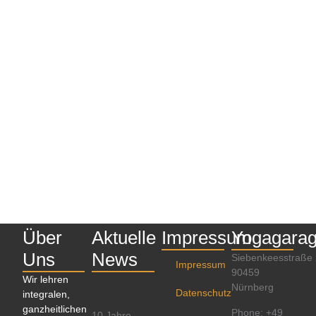
Über
Aktuelle
Impressum
Yogagara
Uns
News
Siebenkeesstraße
Impressum
90459
Wir lehren
Nürnberg
Datenschutz
integralen,
ganzheitlichen
Phone: +49
10 Jahre