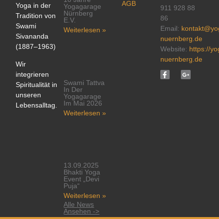
AGB
Yoga in der
Yogagarage
911 928 88
Nürnberg
Tradition von
86
E.V.
Swami
Email:
kontakt@yo
Weiterlesen »
Sivananda
nuernberg.de
(1887–1963)
Website:
https://y
nuernberg.de
Wir
integrieren
Swami Tattva
Spiritualität in
In Der
unseren
Yogagarage
Im Mai 2026
Lebensalltag.
Weiterlesen »
13.09.2025
Bhakti Yoga
Event „Devi
Puja“
Weiterlesen »
Alle News
Ansehen ->