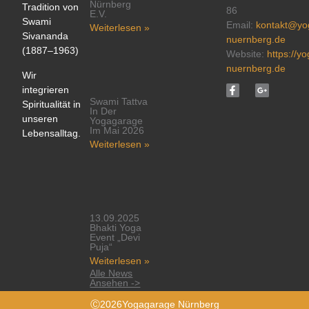
Nürnberg
Tradition von
86
E.V.
Swami
Email:
kontakt@yo
Weiterlesen »
Sivananda
nuernberg.de
(1887–1963)
Website:
https://y
nuernberg.de
Wir
integrieren
Swami Tattva
Spiritualität in
In Der
unseren
Yogagarage
Im Mai 2026
Lebensalltag.
Weiterlesen »
13.09.2025
Bhakti Yoga
Event „Devi
Puja“
Weiterlesen »
Alle News
Ansehen ->
Ⓒ2026Yogagarage Nürnberg