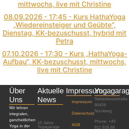
mittwochs, live mit Christine
08.09.2026 - 17:45 - Kurs HathaYoga
„Wiedereinsteiger und Geübte“,
Dienstag, KK-bezuschusst, hybrid mit
Petra
07.10.2026 - 17:30 - Kurs „HathaYoga-
Aufbau“, KK-bezuschusst, mittwochs,
live mit Christine
Über
Aktuelle
Impressum
Yogagara
Uns
News
Siebenkeesstraße
Impressum
90459
Wir lehren
Nürnberg
Datenschutz
integralen,
ganzheitlichen
Phone: +49
10 Jahre
AGB
Yoga in der
Yogagarage
911 928 88