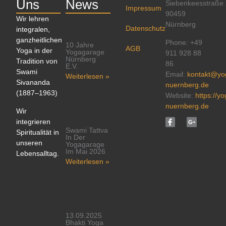
Uns
News
Siebenkeesstraße
Impressum
90459
Wir lehren
Nürnberg
Datenschutz
integralen,
ganzheitlichen
Phone: +49
10 Jahre
AGB
Yoga in der
Yogagarage
911 928 88
Nürnberg
Tradition von
86
E.V.
Swami
Email:
kontakt@yo
Weiterlesen »
Sivananda
nuernberg.de
(1887–1963)
Website:
https://y
nuernberg.de
Wir
integrieren
Swami Tattva
Spiritualität in
In Der
unseren
Yogagarage
Im Mai 2026
Lebensalltag.
Weiterlesen »
13.09.2025
Bhakti Yoga