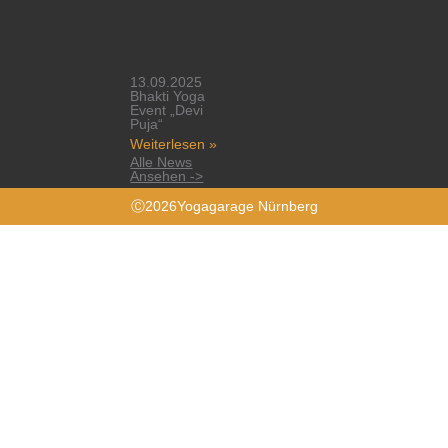
13.09.2025
Bhakti Yoga
Event „Devi
Puja“
Weiterlesen »
Alle News
Ansehen ->
Ⓒ2026Yogagarage Nürnberg