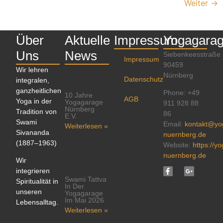
Weiter
→
Über
Aktuelle
Impressum
Yogagara
Uns
News
Siebenkeesstraße
Impressum
90459
Wir lehren
Nürnberg
Datenschutz
integralen,
ganzheitlichen
Phone: +49
10 Jahre
AGB
Yoga in der
Yogagarage
911 928 88
Nürnberg
Tradition von
86
E.V.
Swami
Email:
kontakt@yo
Weiterlesen »
Sivananda
nuernberg.de
(1887–1963)
Website:
https://y
nuernberg.de
Wir
integrieren
Swami Tattva
Spiritualität in
In Der
unseren
Yogagarage
Im Mai 2026
Lebensalltag.
Weiterlesen »