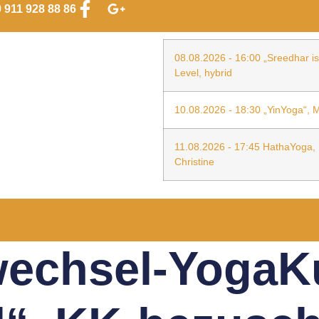
 911 928 88 86
08.08.2026 - 16:00 „Sreedhar i
Level, hybrid
10.08.2026 - 18:30 „YinYoga“, M
11.08.2026 - 17:45 HathaYoga, D
Christine
echsel-YogaKu