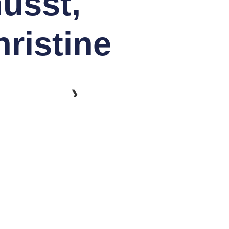
usst,
hristine
❯