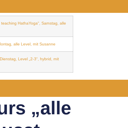
s teaching HathaYoga“, Samstag, alle
ontag, alle Level, mit Susanne
ienstag, Level „2-3“, hybrid, mit
rs „alle