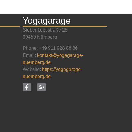
Yogagarage
Siebenkeesstraße 28
90459 Nürnberg
Phone: +49 911 928 88 86
Email:
kontakt@yogagarage-
nuernberg.de
Website:
https://yogagarage-
nuernberg.de