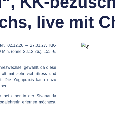
l“, KK-bezusch
hs, live mit C
el“, 02.12.26 – 27.01.27, KK-
❮
Min. (ohne 23.12.26.), 153,-€,
hreswechsel gewählt, da diese
 oft mit sehr viel Stress und
st. Die Yogapraxis kann dazu
eben.
a bei einer in der Sivananda
ogalehrerin erlernen möchtest,