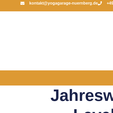
kontakt@yogagarage-nuernberg.de
+49
Jahresw