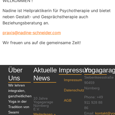
WILLKOMMEN !
Nadine ist Heilpraktikerin für Psychotherapie und bietet
neben Gestalt- und Gesprächstherapie auch
Beziehungsberatung an.
praxis@nadine-schneider.com
Wir freuen uns auf die gemeinsame Zeit!
Über
Aktuelle
Impressum
Yogagara
Uns
News
Siebenkeesstraße
Impressum
90459
Wir lehren
Nürnberg
Datenschutz
integralen,
ganzheitlichen
Phone: +49
10 Jahre
AGB
Yoga in der
Yogagarage
911 928 88
Nürnberg
Tradition von
86
E.V.
Swami
Email:
kontakt@yo
Weiterlesen »