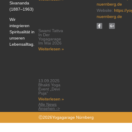
Sivananda
nuernberg.de
(1887–1963)
Website:
https://y
nuernberg.de
Wir
integrieren
Swami Tattva
Spiritualität in
In Der
unseren
Yogagarage
Im Mai 2026
Lebensalltag.
Weiterlesen »
13.09.2025
Bhakti Yoga
Event „Devi
Puja“
Weiterlesen »
Alle News
Ansehen ->
Ⓒ2026Yogagarage Nürnberg