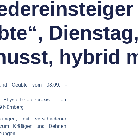
edereinsteiger
te“, Dienstag
usst, hybrid m
❮
r und Geübte vom 08.09. –
iotherapiepraxis am
9 Nürnberg
ungen, mit verschiedenen
zum Kräftigen und Dehnen,
bungen.