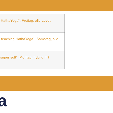
HathaYoga“, Freitag, alle Level,
s teaching HathaYoga“, Samstag, alle
uper soft“, Montag, hybrid mit
a