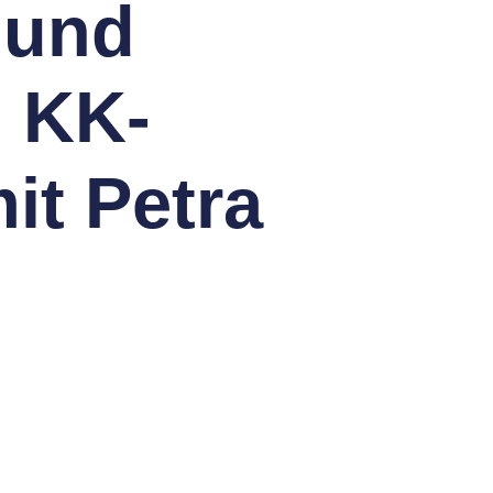
 und
, KK-
it Petra
❯