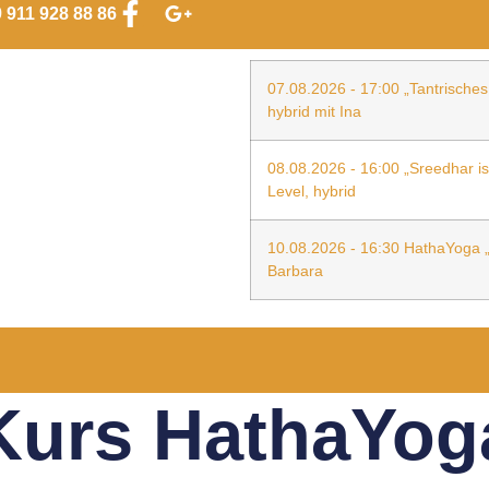
 911 928 88 86
07.08.2026 - 17:00 „Tantrisches 
hybrid mit Ina
08.08.2026 - 16:00 „Sreedhar i
Level, hybrid
10.08.2026 - 16:30 HathaYoga „s
Barbara
Kurs HathaYog