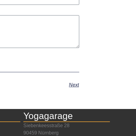
Next
Yogagarage
Siebenkeesstraße 28
90459 Nürnberg