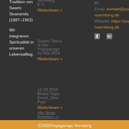
Nürnberg
Tradition von
86
E.V.
Swami
Email:
kontakt@yo
Weiterlesen »
Sivananda
nuernberg.de
(1887–1963)
Website:
https://y
nuernberg.de
Wir
integrieren
Swami Tattva
Spiritualität in
In Der
unseren
Yogagarage
Im Mai 2026
Lebensalltag.
Weiterlesen »
13.09.2025
Bhakti Yoga
Event „Devi
Puja“
Weiterlesen »
Alle News
Ansehen ->
Ⓒ2026Yogagarage Nürnberg