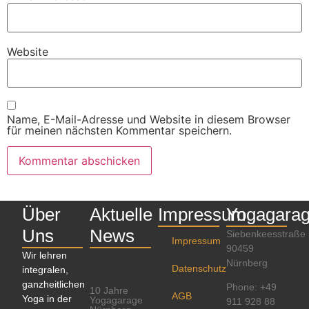
Website
Name, E-Mail-Adresse und Website in diesem Browser
für meinen nächsten Kommentar speichern.
Über
Aktuelle
Impressum
Yogagara
Uns
News
Siebenkeesstraße
Impressum
90459
Wir lehren
Nürnberg
Datenschutz
integralen,
ganzheitlichen
Phone: +49
10 Jahre
AGB
Yoga in der
Yogagarage
911 928 88